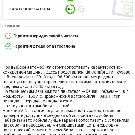
СОСТОЯНИЕ САЛОНА
4.7
ГАРАНТИИ
Гарантия юридической чистоты
Гарантия 2 года от автосалона
При выборе автомобиля стоит сопоставить характеристики
конкретной машины. Здесь представлен Kia Comfort, тип кузова
— Внедорожник. 2013 год и 98 600 км на одометре дают
понятную основу для сравнения с похожими автомобилями: в
среднем около 7 585 км за год.
По техническим данным: тип двигателя — бензин, объём — 2.0 л,
мощность — 150 л.с. Трансмиссия автомобиля — АКПП; тип
привода — переднеприводная схема.
Цвет кузова автомобиля — серый.
Наличие VIN в карточке даёт возможность самостоятельно
проверить доступные сведения об истории автомобиля.
Габариты автомобиля лучше заранее сопоставить с условиями
парковки и повседневными маршрутами. Есть и ещё один
практический момент. Автомобили такого формата часто
выбирают для семейных поездок и перевозки багажа.