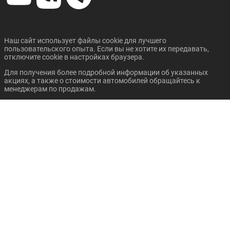
Наш сайт использует файлы cookie для лучшего
пользовательского опыта. Если вы не хотите их передавать,
отключите cookie в настройках браузера.
Для получения более подробной информации об указанных
акциях, а также о стоимости автомобилей обращайтесь к
менеджерам по продажам.
Стоимость подарка не зависит от стоимости купленного а/м,
покупатель может выбрать любой подарок из перечисленных
при покупке а/м.
Обращаем Ваше внимание на то, что данный сайт носит
исключительно информационный характер и ни при каких
условиях не является публичной офертой, определяемой
положениями статьи 437 Гражданского кодекса Российской
Федерации.
Политика конфиденциальности
Правила оплаты и безопасность платежей
Написать письмо директору