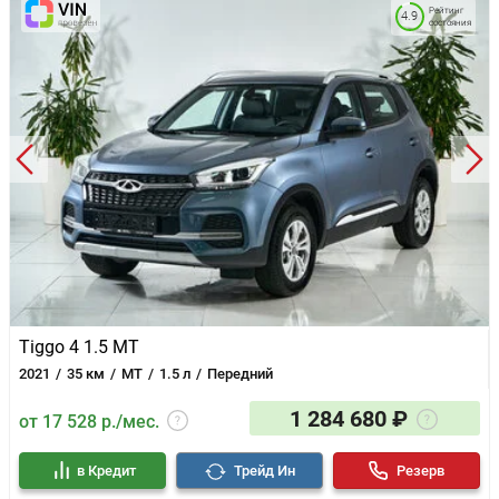
Рейтинг
4.9
состояния
Tiggo 4 1.5 MT
2021
35 км
MT
1.5 л
Передний
1 284 680 ₽
от 17 528 р./мес.
в Кредит
Трейд Ин
Резерв