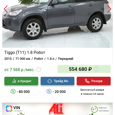
Tiggo (T11) 1.8 Робот
2015
71 000 км
Робот
1.8 л
Передний
554 680 ₽
от 7 568 р./мес.
в Кредит
Трейд Ин
Резерв
Бесплатный резерв
- 80 000
- 20 000
в течении 24 часов
Рейтинг
4.7
состояния