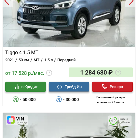
Tiggo 4 1.5 MT
2021
50 км
MT
1.5 л
Передний
1 284 680 ₽
от 17 528 р./мес.
в Кредит
Трейд Ин
Резерв
Бесплатный резерв
- 50 000
- 30 000
в течении 24 часов
Рейтинг
4.9
состояния