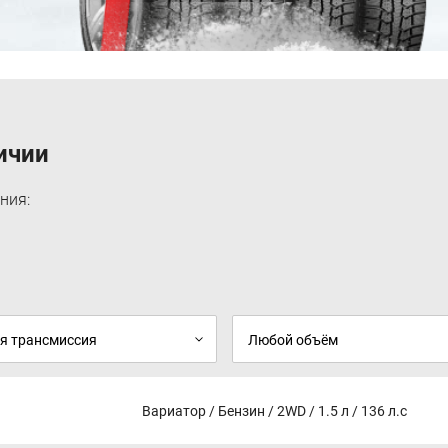
я
ичии
ния:
Вариатор / Бензин / 2WD / 1.5 л / 136 л.с