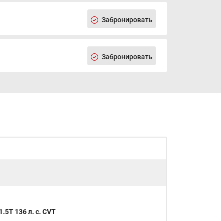
Помощь при старте в гору (HАС)
Система распределения тормозных усилий
Забронировать
(EBD)
Круиз-контроль
Датчик света
Запасное колесо (докатка)
Забронировать
7" цифровая приборная панель
Сенсорный дисплей мультимедийной
системы размером 12,3"
Bluetooth
USB для пассажиров 2 ряда
USB для передних пассажиров
6 динамиков аудиосистемы
1.5T 136 л. с. CVT