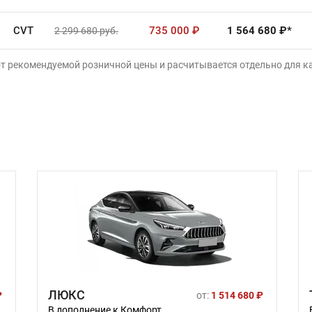
CVT
735 000
₽
1 564 680
₽*
2 299 680
руб.
от рекомендуемой розничной цены и расчитывается отдельно для 
ЛЮКС
₽
от:
1 514 680 ₽
В дополнение к Комфорт