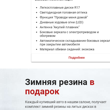
Легкосплавные диски R17
Светодиодная головная оптика
Функция "Проводи меня домой"
Дневные ходовые огни (LED)
Антенна "Акулий плавник"
Боковые зеркала с электроприводом и
обогревом
Автоматическое складывание боковых зерка
при закрытии автомобиля
Материал обивки сидений: экокожа
Цвет отделки сидений: черный
Подробнее
Механическая регулировка сиденья водителя
4-х направлениях
Механическая регулировка сиденья переднег
пассажира в 4-х направлениях
Обогрев сиденья водителя
Зимняя резина
в
Регулировка руля по углу наклона и вылету
Мультифункциональный руль с отделкой из
подарок
экокожи
Центральный подлокотник
Подлокотник для пассажиров 2 ряда
Каждый купивший авто в нашем салоне, получает
Кондиционер
комплект зимней резины на литых дисках в
Воздуховоды задних пассажиров