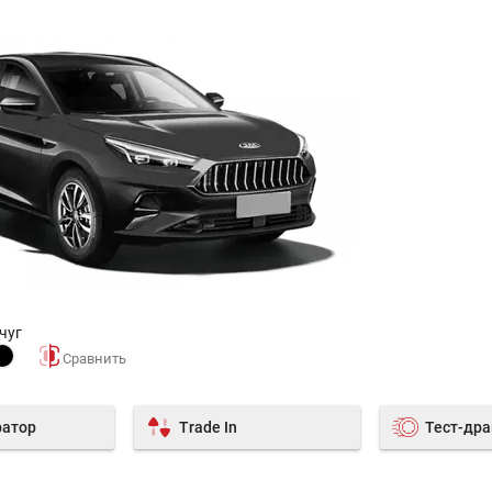
чуг
ратор
Trade In
Тест-др