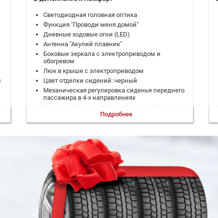
Светодиодная головная оптика
Функция "Проводи меня домой"
Дневные ходовые огни (LED)
Антенна "Акулий плавник"
Боковые зеркала с электроприводом и
обогревом
Люк в крыше с электроприводом
л
Цвет отделки сидений: черный
Механическая регулировка сиденья переднего
пассажира в 4-х направлениях
Климат-контроль
Подробнее
 в
Боковые подушки безопасности передних
пассажиров
о
Боковые шторки безопасности
Система крепления детских кресел ISOFIX
7" цифровая приборная панель