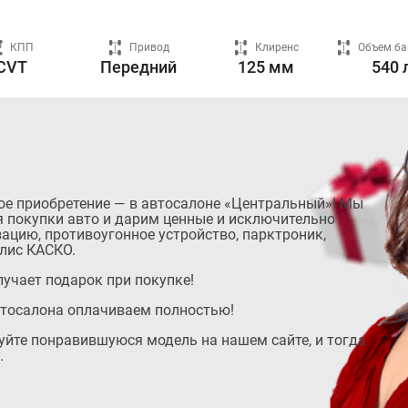
КПП
Привод
Клиренс
Объем ба
CVT
Передний
125 мм
540 
ое приобретение — в автосалоне «Центральный»! Мы
 покупки авто и дарим ценные и исключительно
ацию, противоугонное устройство, парктроник,
лис КАСКО.
учает подарок при покупке!
втосалона оплачиваем полностью!
руйте понравившуюся модель на нашем сайте, и тогда
.