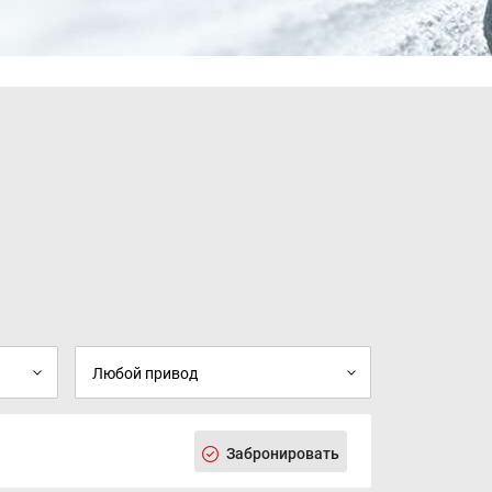
Климат-контроль
Воздуховоды задних пассажиров
Солнцезащитные козырьки для водителя и
переднего пассажира с зеркалом и
подсветкой
Складываемый задний ряд сидений в
соотношении 60/40
Фронтальные подушки безопасности водителя
и переднего пассажира
Боковые подушки безопасности передних
пассажиров
Боковые шторки безопасности
Система крепления детских кресел ISOFIX
Система мониторинга давления в шинах
(TPMS)
Задние датчики парковки
Система кругового обзора 360
Регулировка ремня безопасности по высоте
Иммобилайзер
Электрический стояночный тормоз с
функцией Auto Hold
Антиблокировочная система тормозов (ABS)
Забронировать
Система стабилизации (ESC)
Вспомогательная система торможения (HBA)