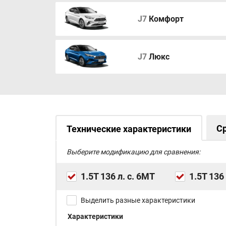
Запасное колесо (докатка)
Экран бортового компьютера 3,5"
J7
Комфорт
Сенсорный дисплей мультимедийной
системы размером 12,3"
Bluetooth
USB для пассажиров 2 ряда
J7
Люкс
USB для передних пассажиров
6 динамиков аудиосистемы
Система беcключевого доступа
С
Технические характеристики
Выберите модификацию для сравнения:
1.5T 136 л. с. 6MT
1.5T 136 
Выделить разные характеристики
Характеристики