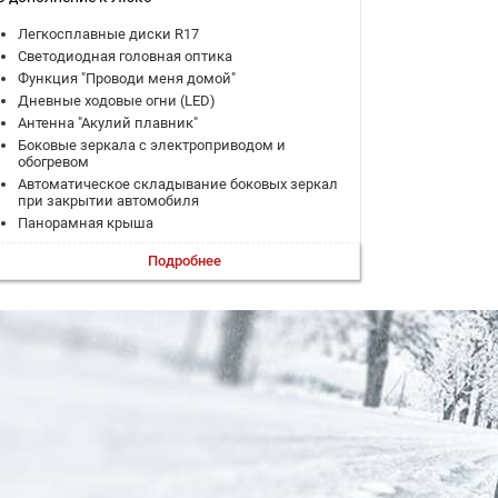
Легкосплавные диски R17
Светодиодная головная оптика
Функция "Проводи меня домой"
Дневные ходовые огни (LED)
Антенна "Акулий плавник"
Боковые зеркала с электроприводом и
обогревом
Автоматическое складывание боковых зеркал
при закрытии автомобиля
Панорамная крыша
Электропривод двери багажника
Подробнее
Материал обивки сидений: экокожа
Цвет отделки сидений: коричневый
Электрическая регулировка сиденья водителя
в 4-х направлениях
Механическая регулировка сиденья переднего
пассажира в 4-х направлениях
Обогрев сиденья водителя
Регулировка руля по углу наклона и вылету
Мультифункциональный руль с отделкой из
экокожи
Центральный подлокотник
Подлокотник для пассажиров 2 ряда