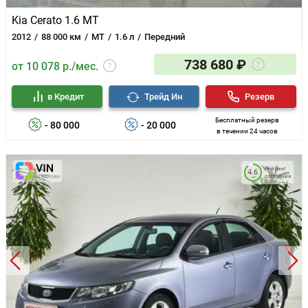
Kia Cerato 1.6 MT
2012
88 000 км
MT
1.6 л
Передний
738 680 ₽
от 10 078 р./мес.
в Кредит
Трейд Ин
Резерв
Бесплатный резерв
- 80 000
- 20 000
в течении 24 часов
Рейтинг
4.6
состояния