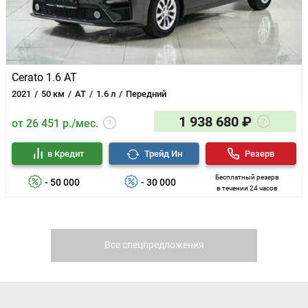
Cerato 1.6 AT
2021
50 км
AT
1.6 л
Передний
1 938 680 ₽
от 26 451 р./мес.
в Кредит
Трейд Ин
Резерв
Бесплатный резерв
- 50 000
- 30 000
в течении 24 часов
Все спецпредложения