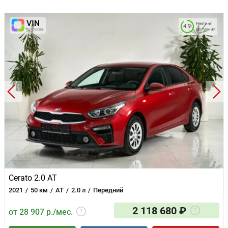
Передние и задние дисковые тормоза
Напоминание о пассажирах на заднем ряду (ROA)
Рейтинг
4.9
Фронтальные подушки безопасности
состояния
Зеркала заднего вида с электроприводом и подогревом
Подогрев передних сидений
Подогрев форсунок стеклоомывателя
Cerato 2.0 AT
2021
50 км
AT
2.0 л
Передний
2 118 680 ₽
от 28 907 р./мес.