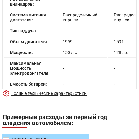
-
-
цилиндров:
Система питания
Распределенный
Распределе
двигателя:
впрыск
впрыск
Тип наддува:
-
-
Объём двигателя:
1999
1591
Мощность:
150 л.с
128 л.с
Максимальная
мощность
-
-
электродвигателя:
Емкость батареи:
-
-
Полные технические характеристики
Запас хода на
-
-
электричестве:
Время зарядки:
-
-
Примерные расходы за первый год
владения автомобилем:
Время зарядки
-
-
(быстрая):
Разгон до 100км/