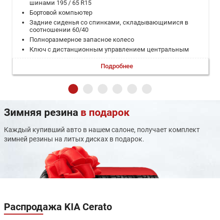
шинами 195 / 65 R15
Бортовой компьютер
Задние сиденья со спинками, складывающимися в
соотношении 60/40
Полноразмерное запасное колесо
Ключ с дистанционным управлением центральным
замком
Подробнее
Иммобилайзер
Регулировка рулевой колонки по высоте и по вылету
Передние и задние стеклоподъёмники с
электроприводом
Водительское сиденье с регулировкой по высоте
Зимняя резина
в подарок
Bluetooth для подключения мобильного телефона
Мультифункциональное рулевое колесо
Каждый купивший авто в нашем салоне, получает комплект
Мультимедийная система 8" с поддержкой Apple Carplay
зимней резины на литых дисках в подарок.
/ Android Auto
Камера заднего вида
Кондиционер
Система экстренной связи ЭРА-ГЛОНАСС
Система контроля давления в шинах
Интегрированная система активного управления (VSM)
Cистема помощи при трогании на подъеме (HAC)
Распродажа
KIA Cerato
Система помощи при экстренном торможении (BAS)
Антиблокировочная система тормозов (ABS)