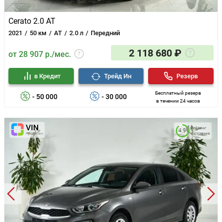
Cerato 2.0 AT
2021
50 км
AT
2.0 л
Передний
2 118 680 ₽
от 28 907 р./мес.
в Кредит
Трейд Ин
Резерв
Бесплатный резерв
- 50 000
- 30 000
в течении 24 часов
Рейтинг
4.9
состояния