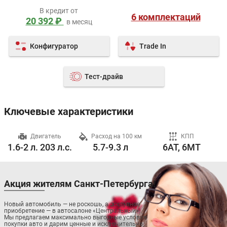
В кредит от
6 комплектаций
20 392 ₽
в месяц
Конфигуратор
Trade In
Тест-драйв
Ключевые характеристики
ч
Двигатель
Расход на 100 км
КПП
1.6-2 л. 203 л.с.
5.7-9.3 л
6AT, 6MT
Акция жителям Санкт-Петербурга!
Новый автомобиль — не роскошь, а доступное
приобретение — в автосалоне «Центральный»!
Мы предлагаем максимально выгодные условия
покупки авто и дарим ценные и исключительно