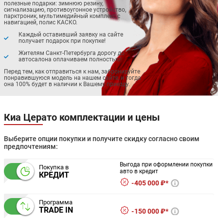
полезные подарки: зимнюю резину,
сигнализацию, противоугонное устройство,
парктроник, мультимедийный комплекс с
навигацией, полис КАСКО.
Каждый оставивший заявку на сайте
получает подарок при покупке!
Жителям Санкт-Петербурга дорогу до
автосалона оплачиваем полностью!
Перед тем, как отправиться к нам, забронируйте
понравившуюся модель на нашем сайте, и тогда
она 100% будет в наличии к Вашему приезду.
Киа Церато комплектации и цены
Выберите опции покупки и получите скидку согласно своим
предпочтениям:
Выгода при оформлении покупки
Покупка в
авто в кредит
КРЕДИТ
405 000 ₽*
Программа
TRADE IN
150 000 ₽*