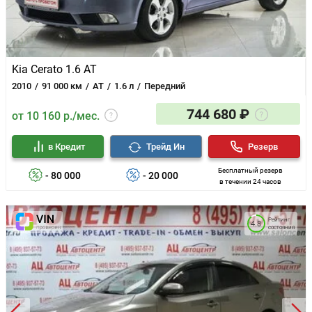
Kia Cerato 1.6 AT
2010
91 000 км
AT
1.6 л
Передний
744 680 ₽
от 10 160 р./мес.
в Кредит
Трейд Ин
Резерв
Бесплатный резерв
- 80 000
- 20 000
в течении 24 часов
Рейтинг
4.8
состояния