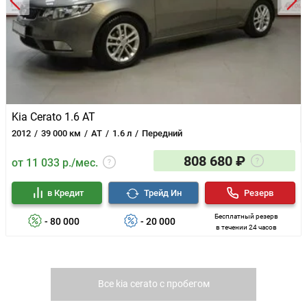
Kia Cerato 1.6 AT
2012
39 000 км
AT
1.6 л
Передний
808 680 ₽
от 11 033 р./мес.
в Кредит
Трейд Ин
Резерв
Бесплатный резерв
- 80 000
- 20 000
в течении 24 часов
Все kia cerato с пробегом