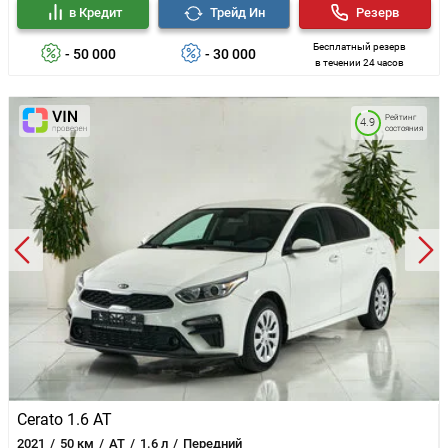
в Кредит
Трейд Ин
Резерв
Бесплатный резерв
- 50 000
- 30 000
в течении 24 часов
Рейтинг
4.9
состояния
Cerato 1.6 AT
2021
50 км
AT
1.6 л
Передний