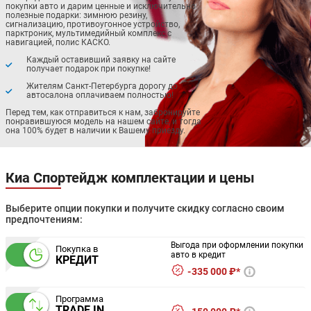
покупки авто и дарим ценные и исключительно
полезные подарки: зимнюю резину,
сигнализацию, противоугонное устройство,
парктроник, мультимедийный комплекс с
навигацией, полис КАСКО.
Каждый оставивший заявку на сайте
получает подарок при покупке!
Жителям Санкт-Петербурга дорогу до
автосалона оплачиваем полностью!
Перед тем, как отправиться к нам, забронируйте
понравившуюся модель на нашем сайте, и тогда
она 100% будет в наличии к Вашему приезду.
Киа Спортейдж комплектации и цены
Выберите опции покупки и получите скидку согласно своим
предпочтениям:
Выгода при оформлении покупки
Покупка в
авто в кредит
КРЕДИТ
335 000 ₽*
Программа
TRADE IN