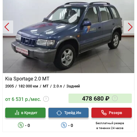
Kia Sportage 2.0 MT
2005
182 000 км
MT
2.0 л
Задний
478 680 ₽
от 6 531 р./мес.
в Кредит
Трейд Ин
Резерв
Бесплатный резерв
- 0
- 0
в течении 24 часов