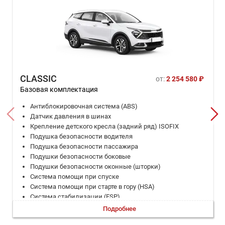
CLASSIC
от:
2 254 580 ₽
Базовая комплектация
Антиблокировочная система (ABS)
Датчик давления в шинах
Крепление детского кресла (задний ряд) ISOFIX
Подушка безопасности водителя
Подушка безопасности пассажира
Подушки безопасности боковые
Подушки безопасности оконные (шторки)
Система помощи при спуске
Система помощи при старте в гору (HSA)
Система стабилизации (ESP)
Система стабилизации рулевого управления (VSM)
Подробнее
ЭРА-ГЛОНАСС