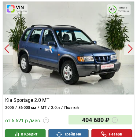
Рейтинг
4.6
состояния
Kia Sportage 2.0 MT
2005
86 000 км
MT
2.0 л
Полный
404 680 ₽
от 5 521 р./мес.
в Кредит
Трейд Ин
Резерв