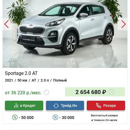
Sportage 2.0 AT
2021
50 км
AT
2.0 л
Полный
2 654 680 ₽
от 36 220 р./мес.
в Кредит
Трейд Ин
Резерв
Бесплатный резерв
- 50 000
- 30 000
в течении 24 часов