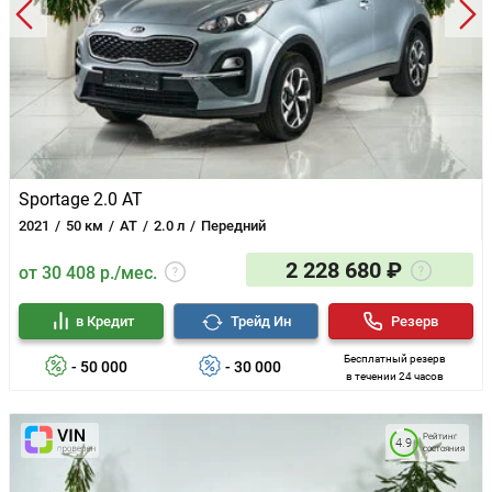
Легкосплавные диски
Иммобилайзер
Центральный замок
Докатка
Sportage 2.0 AT
2021
50 км
AT
2.0 л
Передний
2 228 680 ₽
от 30 408 р./мес.
в Кредит
Трейд Ин
Резерв
Бесплатный резерв
- 50 000
- 30 000
в течении 24 часов
Рейтинг
4.9
состояния