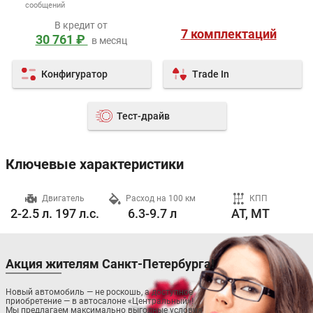
сообщений
В кредит от
7 комплектаций
30 761 ₽
в месяц
Конфигуратор
Trade In
Тест-драйв
Ключевые характеристики
ч
Двигатель
Расход на 100 км
КПП
2-2.5 л. 197 л.с.
6.3-9.7 л
AT, MT
Акция жителям Санкт-Петербурга!
Новый автомобиль — не роскошь, а доступное
приобретение — в автосалоне «Центральный»!
Мы предлагаем максимально выгодные условия