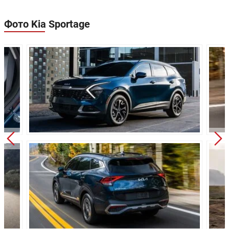
Расход в
6.6/100км
6.5/100км
загородном цикле:
Фото Kia Sportage
Расход в
7.7/100км
8.1/100км
смешанном цикле:
Объем топливного
54 л
54 л
бака:
Длина:
4660 мм
4660 мм
Ширина:
1865 мм
1865 мм
Высота:
1660 мм
1660 мм
Колёсная база:
2755 мм
2755 мм
Клиренс:
181 мм
181 мм
Масса:
1445 кг
1476 кг
Объём багажника:
543 л
543 л
Трансмиссия:
Механическая
Автоматичес