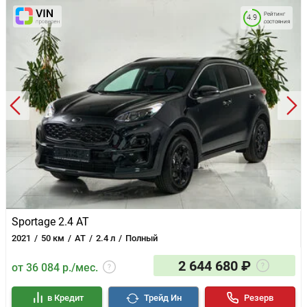
Рейтинг
4.9
состояния
Sportage 2.4 AT
2021
50 км
AT
2.4 л
Полный
2 644 680 ₽
от 36 084 р./мес.
в Кредит
Трейд Ин
Резерв